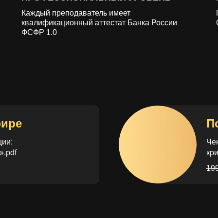
Каждый преподаватель имеет
квалификационный аттестат Банка России
ФСФР 1.0
фире
П
ции:
Чек
‎.pdf
кр
19