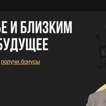
и
получи бонусы