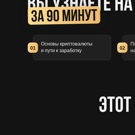
Основы криптовалюты
П
01
02
и пути к заработку
н