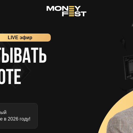
LIVE эфир
рый
е в 2026 году!