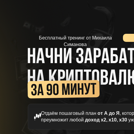
Бесплатный тренинг от Михаила
Симанова
Отдаём пошаговый план
от А до Я
, кото
преумножит любой
доход х2, х10, х30
уж