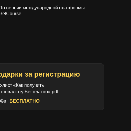
По версии международной платформы
GetCourse
одарки за регистрацию
-лист «Как получить
итповалюту Бесплатно».pdf
90р
БЕСПЛАТНО