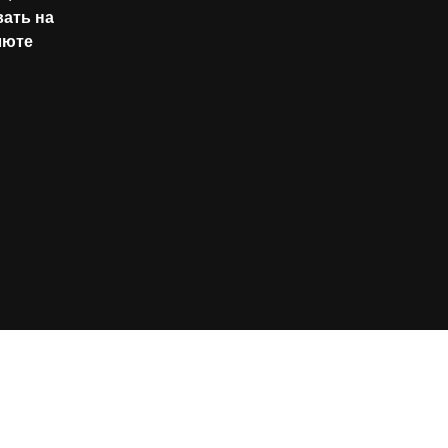
ать на
люте