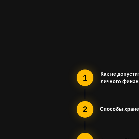
Как не допусти
1
личного финан
2
Способы хране