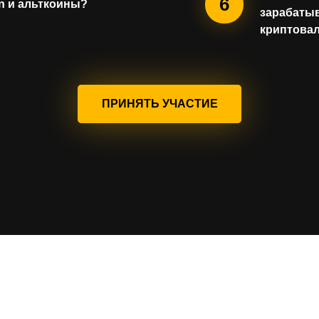
6
in и альткоины?
зарабатыв
криптова
ПРИНЯТЬ УЧАСТИЕ