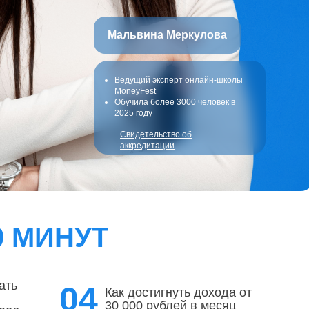
Мальвина Меркулова
Ведущий эксперт онлайн-школы
MoneyFest
Обучила более 3000 человек в
2025 году
Свидетельство об
аккредитации
0 МИНУТ
ать
04
Как достигнуть дохода от
30 000 рублей в месяц