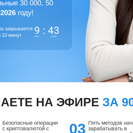
ьные 30 000, 50
в
2026
году!
9
:
42
па закрывается
 10 минут
минут
секунд
НАЕТЕ НА ЭФИРЕ
ЗА 9
Безопасные операции
Пять методов нач
2
03
с криптовалютой с
зарабатывать в