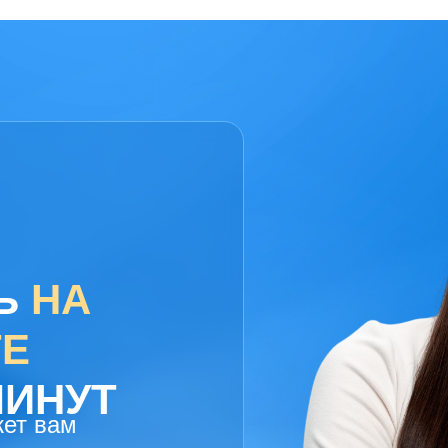
ТЬ
НА
ТЕ
 МИНУТ
жет вам