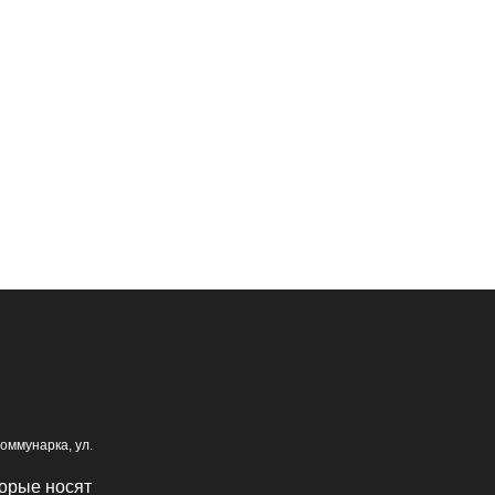
оммунарка, ул.
орые носят