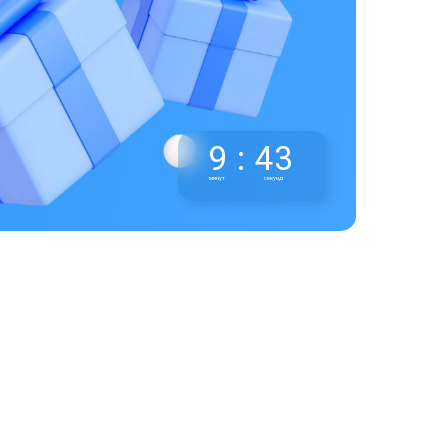
9
:
42
минут
секунд