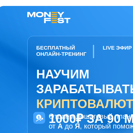
БЕСПЛАТНЫЙ
LIVE ЭФИР
ОНЛАЙН-ТРЕНИНГ
НАУЧИМ
ЗАРАБАТЫВА
КРИПТОВАЛЮ
С 1000₽ ЗА 90
Отдаём пошаговый план
от
А
до
Я
, который помо