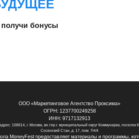
БУДУЩЕЕ
и
получи бонусы
ООО «Маркетинговое Агентство Проксима»
ОГРН: 1237700249258
ИНН: 9717132913
дрес: 108814, г. Москва, вн.тер.г. муниципальный округ Коммунарка, поселок К
Сосенский Стан, д. 17, пом. 7Н/4
ола MoneyFest предоставляет материалы и программы, кот