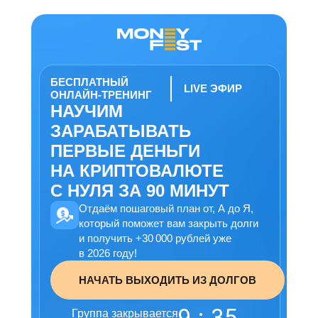
БЕСПЛАТНЫЙ
LIVE ЭФИР
ОНЛАЙН-ТРЕНИНГ
НАУЧИМ
ЗАРАБАТЫВАТЬ
ПЕРВЫЕ ДЕНЬГИ
НА КРИПТОВАЛЮТЕ
С НУЛЯ ЗА 90 МИНУТ
Отдаём пошаговый план от, А до Я,
который поможет вам закрыть долги
и получить +30 000 рублей уже
в 2026 году!
НАЧАТЬ ВЫХОДИТЬ ИЗ ДОЛГОВ
9
:
35
Группа закрывается