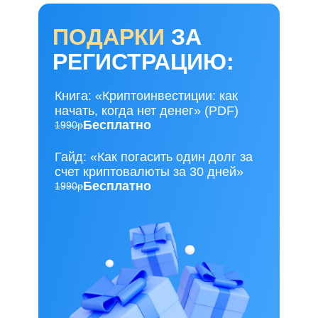
ПОДАРКИ
ЗА
РЕГИСТРАЦИЮ:
Книга: «Криптоинвестиции: как
начать, когда нет денег» (PDF)
Бесплатно
1990р
Гайд: «Как погасить один долг за
счет криптовалюты за 30 дней»
Бесплатно
1990р