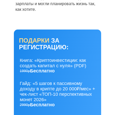
зарплаты и могли планировать жизнь так,
как хотите.
ПОДАРКИ
ЗА
РЕГИСТРАЦИЮ:
Книга: «Криптоинвестиции: как
создать капитал с нуля» (PDF)
Бесплатно
1990р
Гайд: «5 шагов к пассивному
доходу в крипте до 20 000₽/мес» +
чек-лист «ТОП-10 перспективных
монет 2026»
Бесплатно
2990р