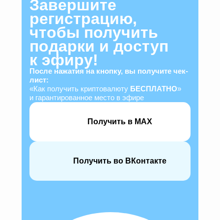
Завершите
регистрацию,
чтобы получить
подарки и доступ
к эфиру!
После нажатия на кнопку, вы получите чек-
лист:
«Как получить криптовалюту
БЕСПЛАТНО
»
и гарантированное место в эфире
Получить в МАХ
Получить во ВКонтакте