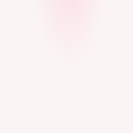
Просто
без сложных терминов
Пошагово
от нуля до результата
Без риска
с заботой о семье