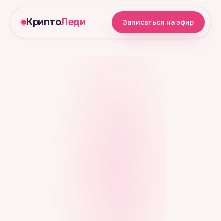
Крипто
Леди
Записаться на эфир