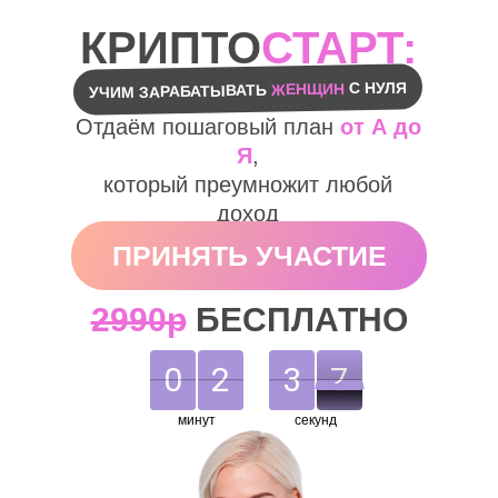
КРИПТО
СТАРТ:
С НУЛЯ
ЖЕНЩИН
УЧИМ ЗАРАБАТЫВАТЬ
Отдаём пошаговый план
от А до
Я
,
который преумножит любой
доход
х2, х10, х30
в 2025 году
ПРИНЯТЬ УЧАСТИЕ
2990р
БЕСПЛАТНО
0
0
2
2
3
:
3
3
4
7
7
8
3
4
8
минут
секунд