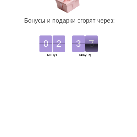
Бонусы и подарки сгорят через:
0
0
2
2
3
:
3
3
4
7
7
8
3
4
8
минут
секунд