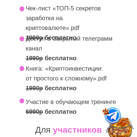
Чек-лист «‎ТОП-5 секретов
заработка на
криптовалюте».pdf
1990р
бесплатно
Доступ в Закрытый телеграмм
канал
1990р
бесплатно
Книга: «‎Криптоинвестиции:
от простого к сложному»‎.pdf
1990р
бесплатно
Участие в обучающем тренинге
6990р
бесплатно
Для
участников