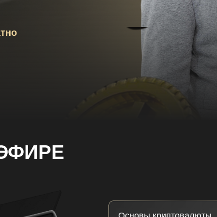
тно
 ЭФИРЕ
Основы криптовалюты