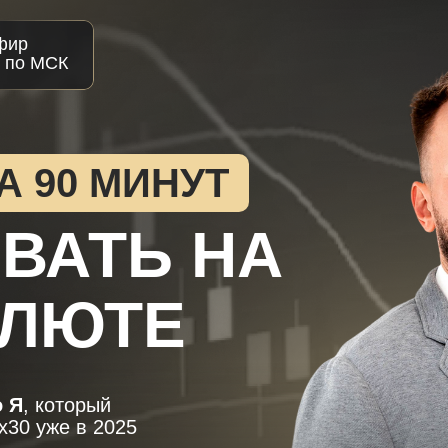
фир
0 по МСК
А 90 МИНУТ
ВАТЬ НА
АЛЮТЕ
о Я
, который
х30 уже в 2025