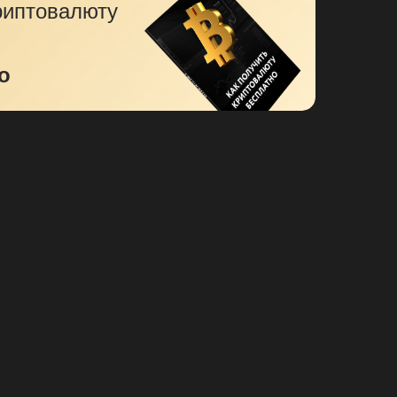
риптовалюту
о