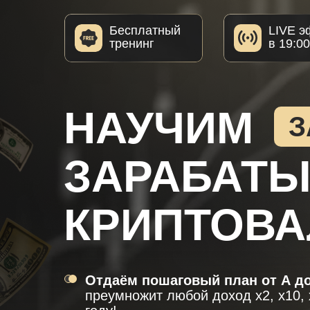
Бесплатный
LIVE э
тренинг
в 19:0
НАУЧИМ
З
ЗАРАБАТЫ
КРИПТОВ
Отдаём пошаговый план от А д
преумножит любой доход х2, х10, 