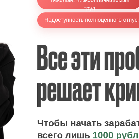
Тяжёлый, низкооплачиваемый
труд
Недоступность полноценного отпус
Чтобы начать зараба
всего лишь
1000 рубл