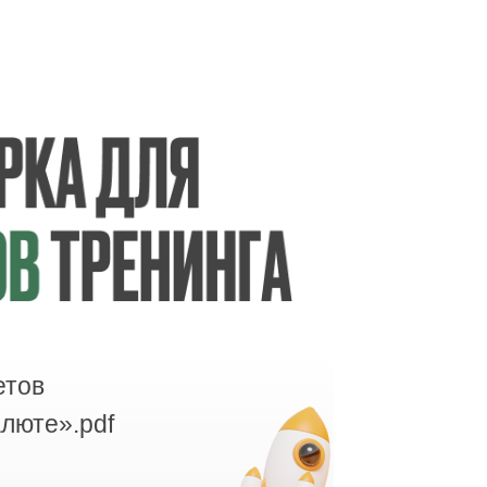
етов
алюте».pdf