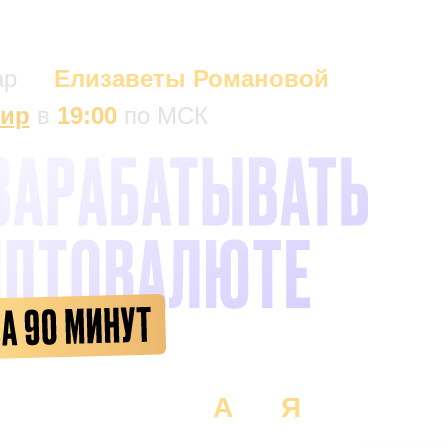
ар
от
Елизаветы Романовой
фир
в
19:00
по МСК
аговый план от
А
до
Я
,
научит разбираться в