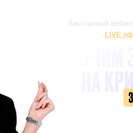
Бесплатный вебин
LIVE э
Отдаём пош
который 