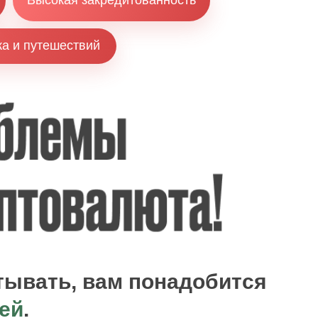
Высокая закредитованность
ка и путешествий
тывать, вам понадобится
ей
.