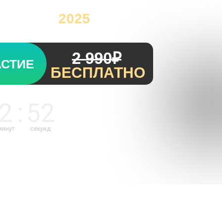
валюте в
2025
году!
2 990₽
АСТИЕ
БЕСПЛАТНО
2
:
50
минут
секунд